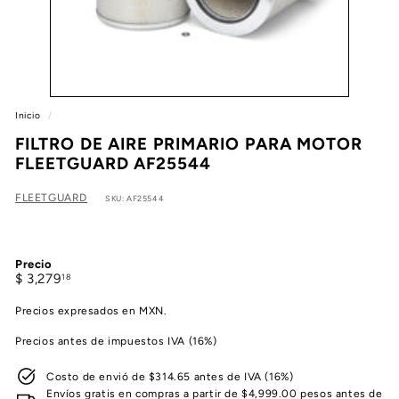
e
a
Inicio
/
FILTRO DE AIRE PRIMARIO PARA MOTOR
FLEETGUARD AF25544
FLEETGUARD
SKU: AF25544
Precio
Precio
$
$ 3,279
18
habitual
3,279.18
Precios expresados en MXN.
Precios antes de impuestos IVA (16%)
Costo de envió de $314.65 antes de IVA (16%)
Envíos gratis en compras a partir de $4,999.00 pesos antes de