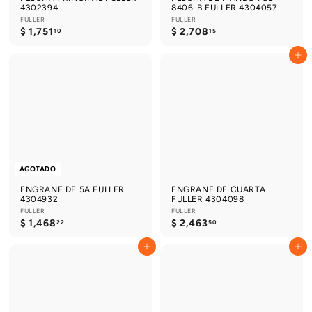
4302394
8406-B FULLER 4304057
FULLER
FULLER
$
$
$ 1,751
$ 2,708
10
15
1
2
,
,
Agregar al carrito
7
7
5
0
1
8
.
.
1
1
0
5
AGOTADO
ENGRANE DE 5A FULLER
ENGRANE DE CUARTA
4304932
FULLER 4304098
FULLER
FULLER
$
$
$ 1,468
$ 2,463
22
50
1
2
,
,
Agregar al carrito
Agregar al carrito
4
4
6
6
8
3
.
.
2
5
2
0