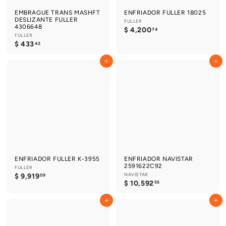
EMBRAGUE TRANS MASHFT
ENFRIADOR FULLER 18025
DESLIZANTE FULLER
FULLER
4306648
$
$ 4,200
74
FULLER
4
$
$ 433
42
,
4
2
3
0
Agregar al carrito
Agregar al carrito
3
0
.
.
4
7
2
4
ENFRIADOR FULLER K-3955
ENFRIADOR NAVISTAR
2591622C92
FULLER
$
NAVISTAR
$ 9,919
09
$
$ 10,592
9
55
1
,
0
9
Agregar al carrito
Agregar al carrito
,
1
5
9
9
.