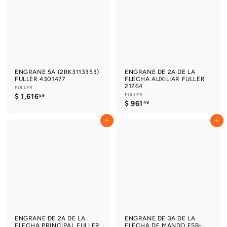
2
0
.
9
5
5
ENGRANE 5A (2RK3113353)
ENGRANE DE 2A DE LA
FULLER 4301477
FLECHA AUXILIAR FULLER
21264
FULLER
$
FULLER
$ 1,616
59
$
$ 961
1
49
9
,
6
6
Agregar al carrito
Agregar al carrito
1
1
.
6
4
.
9
5
9
ENGRANE DE 2A DE LA
ENGRANE DE 3A DE LA
FLECHA PRINCIPAL FULLER
FLECHA DE MANDO FSB-