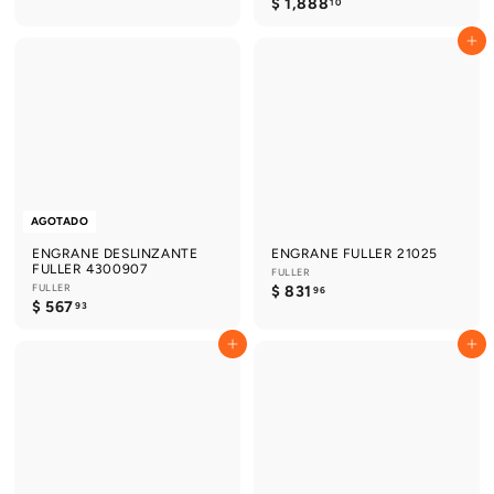
$
$ 1,888
2
10
1
,
,
5
Agregar al carrito
8
3
8
0
8
.
.
7
1
5
0
AGOTADO
ENGRANE DESLINZANTE
ENGRANE FULLER 21025
FULLER 4300907
FULLER
FULLER
$
$ 831
96
$
$ 567
8
93
5
3
6
1
Agregar al carrito
Agregar al carrito
7
.
.
9
9
6
3