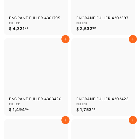
ENGRANE FULLER 4301795
ENGRANE FULLER 4303297
FULLER
FULLER
$
$
$ 4,321
$ 2,532
71
92
4
2
,
,
Agregar al carrito
Agregar al carrito
3
5
2
3
1
2
.
.
7
9
1
2
ENGRANE FULLER 4303420
ENGRANE FULLER 4303422
FULLER
FULLER
$
$
$ 1,494
$ 1,753
54
59
1
1
,
,
Agregar al carrito
Agregar al carrito
4
7
9
5
4
3