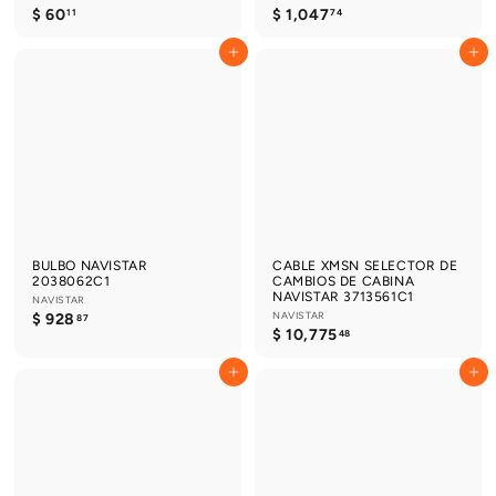
$
$
$ 60
$ 1,047
11
74
6
1
0
,
Agregar al carrito
Agregar al carrito
.
0
1
4
1
7
.
7
4
BULBO NAVISTAR
CABLE XMSN SELECTOR DE
2038062C1
CAMBIOS DE CABINA
NAVISTAR 3713561C1
NAVISTAR
$
NAVISTAR
$ 928
87
$
$ 10,775
9
48
1
2
0
8
Agregar al carrito
Agregar al carrito
,
.
7
8
7
7
5
.
4
8