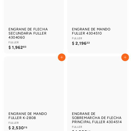
ENGRANE DE FLECHA
ENGRANE DE MANDO
SECUNDARIA FULLER
FULLER 4304510
4304060
FULLER
FULLER
$
$ 2,196
22
$
$ 1,962
2
83
1
,
,
1
Agregar al carrito
Agregar al carrito
9
9
6
6
2
.
.
2
8
2
3
ENGRANE DE MANDO
ENGRANE DE
FULLER K-2808
SOBREMARCHA DE FLECHA
PRINCIPAL FULLER 4304514
FULLER
$
FULLER
$ 2,530
75