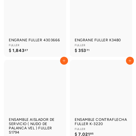
.
.
5
5
4
9
ENGRANE FULLER 4303666
ENGRANE FULLER K3480
FULLER
FULLER
$
$
$ 1,843
$ 353
27
71
1
3
,
5
Agregar al carrito
Agregar al carrito
8
3
4
.
3
7
.
1
2
7
ENSAMBLE AISLADOR DE
ENSAMBLE CONTRAFLECHA
SERVICIO ( NUDO DE
FULLER K-3220
PALANCA VEL ) FULLER
FULLER
S1794
$
$ 7,021
85