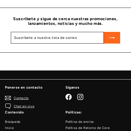
Suscríbete y sigue de cerca nuestras promociones,
lanzamientos, noticias y mucho más.
Suscríbete
Suscribir
a
nuestra
lista
de
correo
Ponerse en contacto
Síganos
Facebook
Instagram
Contacto
Chat en vivo
Contenido
Políticas:
Búsqueda
Política de envíos
Inicio
Política de Retorno de Core