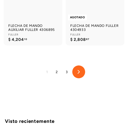
AGOTADO
FLECHA DE MANDO
FLECHA DE MANDO FULLER
AUXILIAR FULLER 4306895
4304933
FULLER
FULLER
$
$
$ 4,204
$ 2,808
10
87
4
2
,
,
2
8
0
0
4
8
.
.
1
8
1
2
3
S
0
7
i
g
u
i
e
n
t
e
Visto recientemente