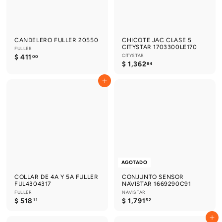
CANDELERO FULLER 20550
CHICOTE JAC CLASE 5
CITYSTAR 1703300LE170
FULLER
$
CITYSTAR
$ 411
00
$
$ 1,362
4
84
1
1
,
1
Agregar al carrito
3
.
6
0
2
0
.
8
4
AGOTADO
COLLAR DE 4A Y 5A FULLER
CONJUNTO SENSOR
FUL4304317
NAVISTAR 1669290C91
FULLER
NAVISTAR
$
$
$ 518
$ 1,791
11
52
5
1
1
,
Agregar al carrito