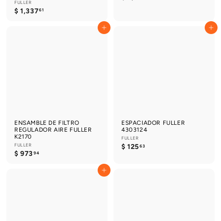
FULLER
7
$
$ 1,337
61
,
1
0
,
2
Agregar al carrito
Agregar al carrito
3
1
3
.
7
8
.
5
6
1
ENSAMBLE DE FILTRO
ESPACIADOR FULLER
REGULADOR AIRE FULLER
4303124
K2170
FULLER
FULLER
$
$ 125
63
$
$ 973
1
94
9
2
7
5
Agregar al carrito
3
.
.
6
9
3
4