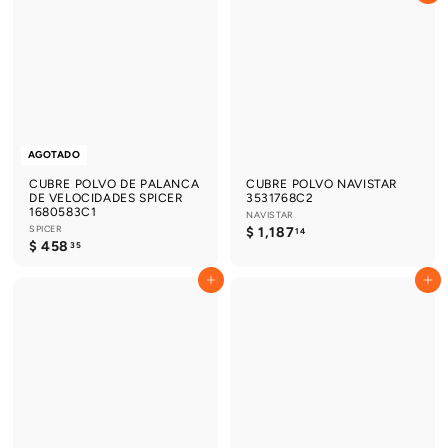
8
7
.
9
1
1
1
.
5
2
AGOTADO
CUBRE POLVO DE PALANCA
CUBRE POLVO NAVISTAR
DE VELOCIDADES SPICER
3531768C2
1680583C1
NAVISTAR
SPICER
$
$ 1,187
14
$
$ 458
1
35
4
,
5
1
Agregar al carrito
Agregar al carrito
8
8
.
7
3
.
5
1
4