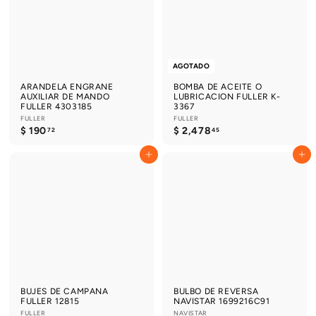
e
a
AGOTADO
ARANDELA ENGRANE
BOMBA DE ACEITE O
AUXILIAR DE MANDO
LUBRICACION FULLER K-
FULLER 4303185
3367
FULLER
FULLER
$
$
$ 190
$ 2,478
72
45
1
2
9
,
Agregar al carrito
Agregar al carrito
0
4
.
7
7
8
2
.
4
5
BUJES DE CAMPANA
BULBO DE REVERSA
FULLER 12815
NAVISTAR 1699216C91
FULLER
NAVISTAR