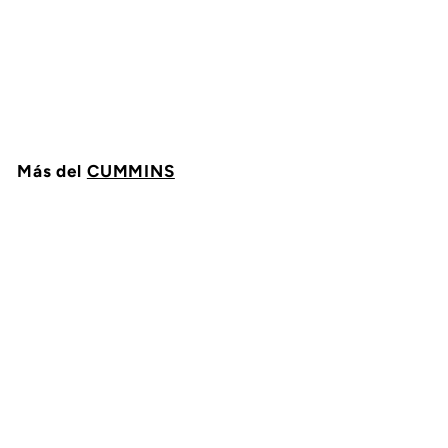
SEGURO RETENEDOR
MOTOR SIGNATURE
CUMMINS 3411881
CUMMINS
$
$ 115
91
1
1
5
.
Más del
9
CUMMINS
1
Agregar al carrito