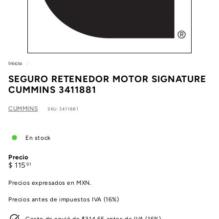
e
a
Inicio
/
SEGURO RETENEDOR MOTOR SIGNATURE
CUMMINS 3411881
CUMMINS
SKU: 3411881
En stock
Precio
Precio
$
$ 115
91
habitual
115.91
Precios expresados en MXN.
Precios antes de impuestos IVA (16%)
Costo de envió de $314.65 antes de IVA (16%)