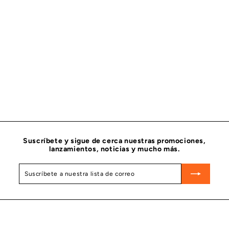
SEGURO RETENEDOR MOTOR SIGNATURE CUMMINS 3411881
CUMMINS
$
$ 115
91
1
1
5
.
9
1
Suscríbete y sigue de cerca nuestras promociones,
lanzamientos, noticias y mucho más.
Suscríbete
Suscribir
a
nuestra
lista
de
correo