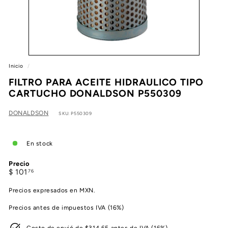
e
a
Inicio
/
FILTRO PARA ACEITE HIDRAULICO TIPO
CARTUCHO DONALDSON P550309
DONALDSON
SKU: P550309
En stock
Precio
Precio
$
$ 101
76
habitual
101.76
Precios expresados en MXN.
Precios antes de impuestos IVA (16%)
Costo de envió de $314.65 antes de IVA (16%)