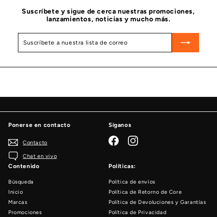
6
Suscríbete y sigue de cerca nuestras promociones,
lanzamientos, noticias y mucho más.
Suscríbete
Suscribir
a
nuestra
lista
de
correo
Ponerse en contacto
Síganos
Facebook
Instagram
Contacto
Chat en vivo
Contenido
Políticas:
Búsqueda
Política de envíos
Inicio
Política de Retorno de Core
Marcas
Política de Devoluciones y Garantías
Promociones
Política de Privacidad