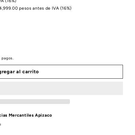
VA (16%)
$4,999.00 pesos antes de IVA (16%)
e pagos.
regar al carrito
ias Mercantiles Apizaco
s