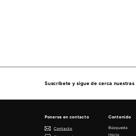
ACTUADOR SINCRONIZADOR O DOSIFICADOR DE CO
CUMMINS
$
$ 17,841
57
1
7
,
8
4
1
.
5
Suscríbete y sigue de cerca nuestras
7
Ponerse en contacto
Contenido
Búsqueda
Contacto
Inicio