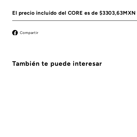
El precio incluido del CORE es de $3303,63MXN
Facebook
Compartir
También te puede interesar
C
o
m
A
p
g
r
r
a
e
r
g
á
a
p
r
i
a