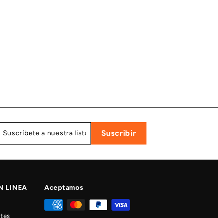
Suscríbete
Suscribir
Suscribir
a
nuestra
lista
de
correo
N LINEA
Aceptamos
tes