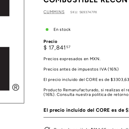
CUMMINS
SKU: 5693747PX
En stock
Precio
Precio
$
$ 17,841
57
habitual
17,841.57
Precios expresados en MXN.
Precios antes de impuestos IVA (16%)
El precio incluido del CORE es de $3303,
Producto Remanufacturado, si realizas el
(16%). Consulta nuestra politica de retorno
El precio incluido del CORE es de