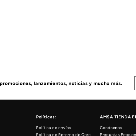
MBUSTIBLE RECON CUMMINS 5693747PX
 promociones, lanzamientos, noticias y mucho más.
Políticas:
AMSA TIENDA E
Política de envíos
Conócenos
Política de Retorno de Core
Preguntas Frecuen