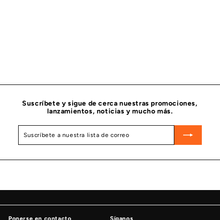
KIT ENFRIADOR EGR CUMMINS 5581380
CUMMINS
$
$ 20,579
98
2
0
,
5
7
9
Suscríbete y sigue de cerca nuestras promociones,
.
lanzamientos, noticias y mucho más.
9
8
Suscríbete
Suscribir
a
nuestra
lista
de
correo
Ponerse en contacto
Síganos