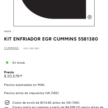
e
a
Inicio
/
KIT ENFRIADOR EGR CUMMINS 5581380
CUMMINS
SKU: 5581380
En stock
Precio
Precio
$
$ 20,579
98
habitual
20,579.98
Precios expresados en MXN.
Precios antes de impuestos IVA (16%)
Costo de envió de $314.65 antes de IVA (16%)
Envíos gratis en compras a partir de $4,999.00 pesos antes de