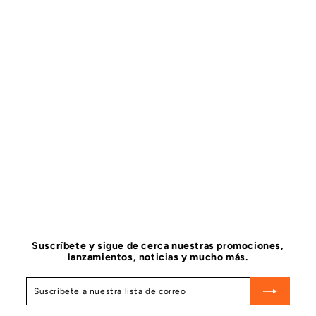
MARCHA O MOTOR DE ARRANQUE CUMMINS 5367762
CUMMINS
$
$ 13,274
76
1
3
,
2
7
4
Suscríbete y sigue de cerca nuestras promociones,
.
lanzamientos, noticias y mucho más.
7
6
Suscríbete
Suscribir
a
nuestra
lista