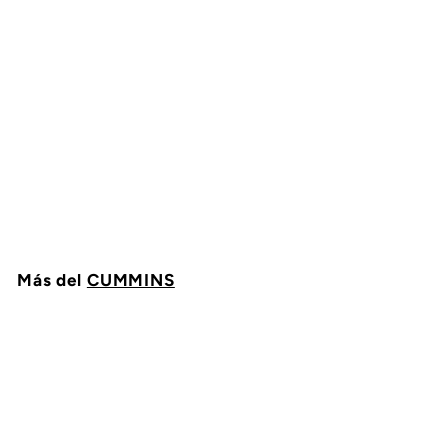
MARCHA O MOTOR DE
ARRANQUE CUMMINS
5367762
CUMMINS
$
$ 13,274
76
1
3
,
2
Más del
CUMMINS
7
4
.
Agregar al carrito
7
6