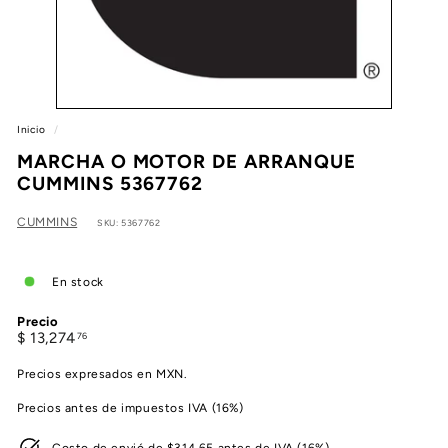
e
a
Inicio
/
MARCHA O MOTOR DE ARRANQUE
CUMMINS 5367762
CUMMINS
SKU: 5367762
En stock
Precio
Precio
$
$ 13,274
76
habitual
13,274.76
Precios expresados en MXN.
Precios antes de impuestos IVA (16%)
Costo de envió de $314.65 antes de IVA (16%)