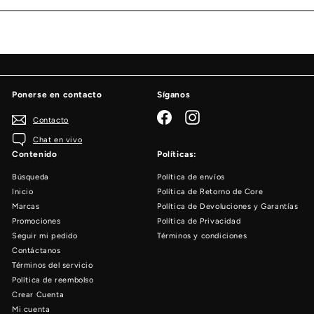
de
correo
Ponerse en contacto
Síganos
Facebook
Instagram
Contacto
Chat en vivo
Contenido
Políticas:
Búsqueda
Política de envíos
Inicio
Política de Retorno de Core
Marcas
Política de Devoluciones y Garantías
Promociones
Política de Privacidad
Seguir mi pedido
Términos y condiciones
Contáctanos
Términos del servicio
Política de reembolso
Crear Cuenta
Mi cuenta