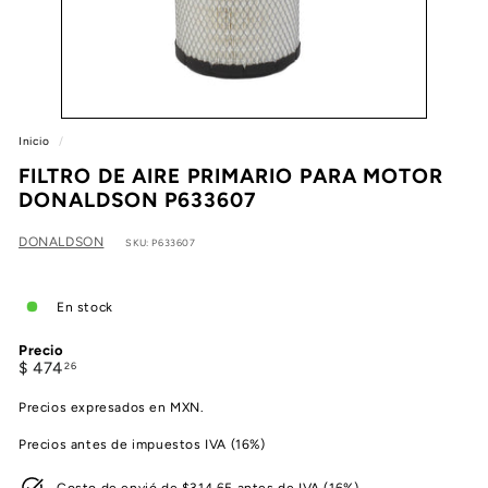
e
a
Inicio
/
FILTRO DE AIRE PRIMARIO PARA MOTOR
DONALDSON P633607
DONALDSON
SKU: P633607
En stock
Precio
Precio
$
$ 474
26
habitual
474.26
Precios expresados en MXN.
Precios antes de impuestos IVA (16%)
Costo de envió de $314.65 antes de IVA (16%)