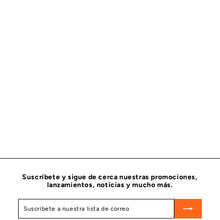
FILTRO DE AIRE PRIMARIO PARA MOTOR DONALDSON
P633607
DONALDSON
$
$ 474
26
4
7
4
.
2
6
Suscríbete y sigue de cerca nuestras promociones,
lanzamientos, noticias y mucho más.
Suscríbete
Suscribir
a
nuestra