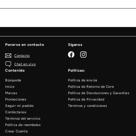
lista
de
correo
Ponerse en contacto
Síganos
Facebook
Instagram
Contacto
Chat en vivo
Contenido
Políticas:
Búsqueda
Política de envíos
Inicio
Política de Retorno de Core
Marcas
Política de Devoluciones y Garantías
Promociones
Política de Privacidad
Seguir mi pedido
Términos y condiciones
Contáctanos
Términos del servicio
Política de reembolso
Crear Cuenta