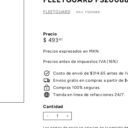
FLEETGUARD
SKU: FS20088
Precio
Precio
$
$ 493
41
habitual
493.41
Precios expresados en MXN.
Precios antes de impuestos IVA (16%)
Costo de envió de $314.65 antes de I
Envíos gratis en compras a partir de 
Compras 100% seguras.
Tienda en linea de refacciones 24/7.
Cantidad
−
+
Los
gastos de envío
se calculan en la pantalla d