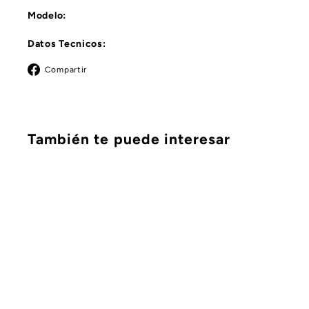
Modelo:
Datos Tecnicos:
Facebook
Compartir
También te puede interesar
C
o
m
p
r
a
r
á
p
AGOTADO
i
d