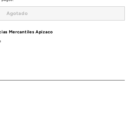
Agotado
ias Mercantiles Apizaco
s