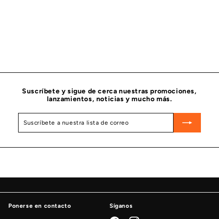
JUNTA DISPOSITIVO AMF CUMMINS 2880215
CUMMINS
$
$ 340
45
3
4
0
.
4
5
Suscríbete y sigue de cerca nuestras promociones,
lanzamientos, noticias y mucho más.
Suscríbete
Suscribir
a
nuestra
lista
de
correo
Ponerse en contacto
Síganos