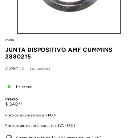
e
a
Inicio
/
JUNTA DISPOSITIVO AMF CUMMINS
2880215
CUMMINS
SKU: 2880215
En stock
Precio
Precio
$
$ 340
45
habitual
340.45
Precios expresados en MXN.
Precios antes de impuestos IVA (16%)
Costo de envió de $314.65 antes de IVA (16%)