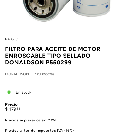
e
a
Inicio
/
FILTRO PARA ACEITE DE MOTOR
ENROSCABLE TIPO SELLADO
DONALDSON P550299
DONALDSON
SKU: P550299
En stock
Precio
Precio
$
$ 179
81
habitual
179.81
Precios expresados en MXN.
Precios antes de impuestos IVA (16%)