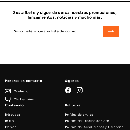
8
1
Suscríbete y sigue de cerca nuestras promociones,
lanzamientos, noticias y mucho más.
Suscríbete
Suscribir
a
nuestra
lista
de
correo
Ponerse en contacto
Síganos
Facebook
Instagram
Contacto
Chat en vivo
Contenido
Políticas:
Búsqueda
Política de envíos
Inicio
Política de Retorno de Core
Marcas
Política de Devoluciones y Garantías