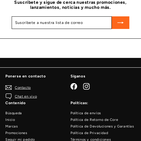
Suscríbete y sigue de cerca nuestras promociones,
lanzamientos, noticias y mucho más.
Suscríbete
Suscribir
a
nuestra
lista
de
correo
Ponerse en contacto
Síganos
Facebook
Instagram
Contacto
Chat en vivo
Contenido
Políticas:
Búsqueda
Política de envíos
Inicio
Política de Retorno de Core
Marcas
Política de Devoluciones y Garantías
Promociones
Política de Privacidad
Seguir mi pedido
Términos y condiciones