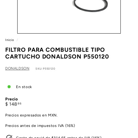
e
a
Inicio
/
FILTRO PARA COMBUSTIBLE TIPO
CARTUCHO DONALDSON P550120
DONALDSON
SKU: P550120
En stock
Precio
Precio
$
$ 148
86
habitual
148.86
Precios expresados en MXN.
Precios antes de impuestos IVA (16%)
Costo de envió de $314.65 antes de IVA (16%)