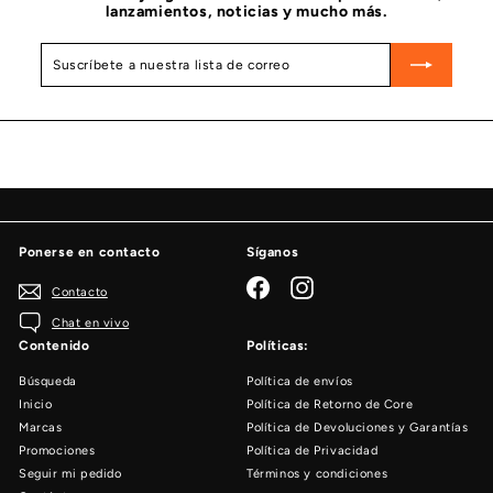
lanzamientos, noticias y mucho más.
0
Suscríbete
Suscribir
a
nuestra
lista
de
correo
Ponerse en contacto
Síganos
Facebook
Instagram
Contacto
Chat en vivo
Contenido
Políticas:
Búsqueda
Política de envíos
Inicio
Política de Retorno de Core
Marcas
Política de Devoluciones y Garantías
Promociones
Política de Privacidad
Seguir mi pedido
Términos y condiciones