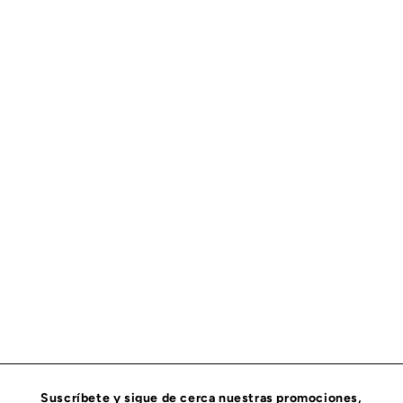
FILTRO PARA COMBUSTIBLE SEPARADOR DE AGUA
FLEETGUARD FS20040
FLEETGUARD
$
$ 1,042
40
1
,
0
4
2
.
Suscríbete y sigue de cerca nuestras promociones,
4