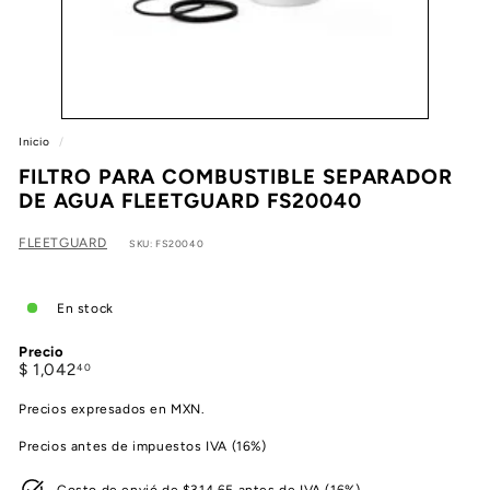
e
a
Inicio
/
FILTRO PARA COMBUSTIBLE SEPARADOR
DE AGUA FLEETGUARD FS20040
FLEETGUARD
SKU: FS20040
En stock
Precio
Precio
$
$ 1,042
40
habitual
1,042.40
Precios expresados en MXN.
Precios antes de impuestos IVA (16%)
Costo de envió de $314.65 antes de IVA (16%)