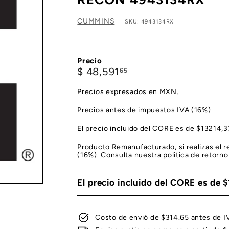
CUMMINS
SKU: 4943134RX
Precio
Precio
$
$ 48,591
65
habitual
48,591.65
Precios expresados en MXN.
Precios antes de impuestos IVA (16%)
El precio incluido del CORE es de $13214
Producto Remanufacturado, si realizas el
(16%). Consulta nuestra politica de retorno
El precio incluido del CORE es de
Costo de envió de $314.65 antes de I