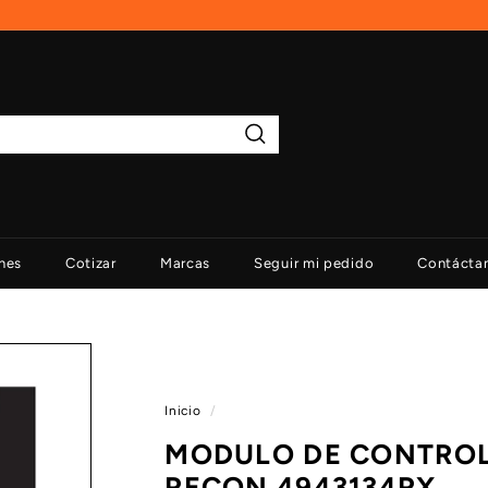
Buscar
nes
Cotizar
Marcas
Seguir mi pedido
Contácta
Inicio
/
MODULO DE CONTROL
RECON 4943134RX