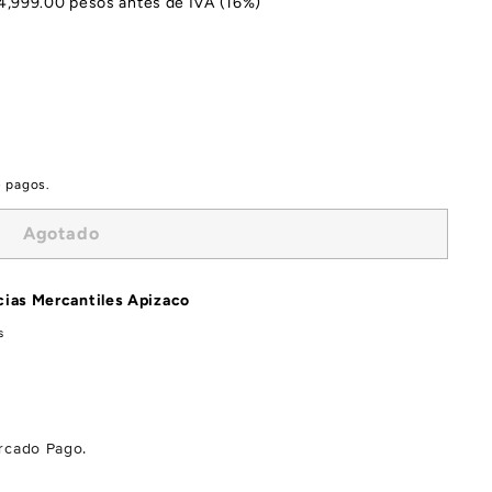
$4,999.00 pesos antes de IVA (16%)
e pagos.
Agotado
ias Mercantiles Apizaco
s
cado Pago.