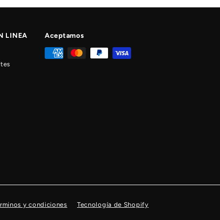
lista
de
correo
N LINEA
Aceptamos
tes
rminos y condiciones
Tecnología de Shopify