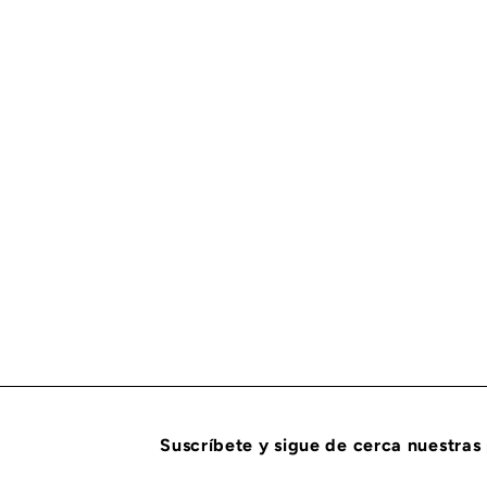
AGOTADO
MODULO DE CONTROL ELECTRONICO CUMMINS REC
CUMMINS
$
$ 48,591
65
4
8
,
5
9
1
.
6
Suscríbete y sigue de cerca nuestras
5