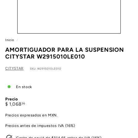
e
a
Inicio
/
AMORTIGUADOR PARA LA SUSPENSION
CITYSTAR W2915010LE010
CITYSTAR
SKU: W2915010LE010
En stock
Precio
Precio
$
$ 1,068
36
habitual
1,068.36
Precios expresados en MXN.
Precios antes de impuestos IVA (16%)
Costo de envió de $314.65 antes de IVA (16%)