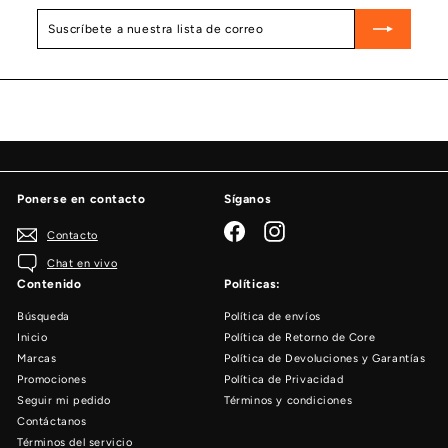
Suscríbete
Suscribir
a
nuestra
lista
de
correo
Ponerse en contacto
Síganos
Facebook
Instagram
Contacto
Chat en vivo
Contenido
Políticas:
Búsqueda
Política de envíos
Inicio
Política de Retorno de Core
Marcas
Política de Devoluciones y Garantías
Promociones
Política de Privacidad
Seguir mi pedido
Términos y condiciones
Contáctanos
Términos del servicio