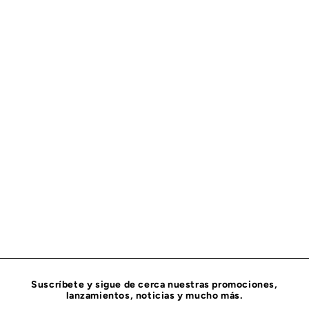
AMORTIGUADOR PARA LA SUSPENSION CITYSTAR
W2915010LE010
CITYSTAR
$
$ 1,068
36
1
,
0
6
8
.
Suscríbete y sigue de cerca nuestras promociones,
3
lanzamientos, noticias y mucho más.
6