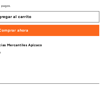
e pagos.
regar al carrito
Comprar ahora
ias Mercantiles Apizaco
s