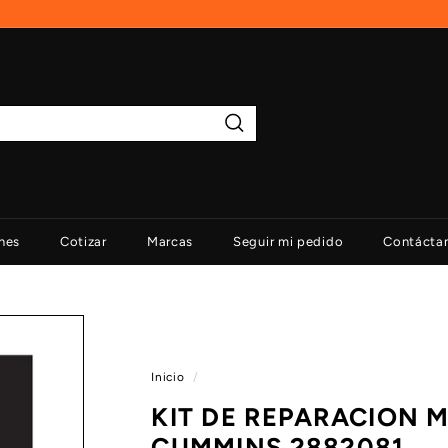
Buscar
nes
Cotizar
Marcas
Seguir mi pedido
Contácta
Inicio
/
KIT DE REPARACION 
CUMMINS 2882081