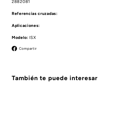
2882081
Referencias cruzadas:
Aplicaciones:
Modelo:
ISX
Facebook
Compartir
También te puede interesar
C
o
m
A
p
g
r
r
a
e
r