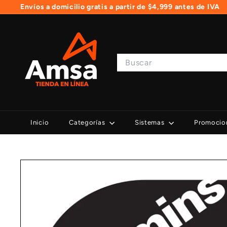
Ir
Envíos a domicilio gratis a partir de $4,999 antes de IVA
directamente
+52 (999) 940-6178
diapositivas
al
pausa
A
contenido
m
s
Search
a
T
i
e
Inicio
Categorías
Sistemas
Promocio
n
d
a
e
n
L
í
n