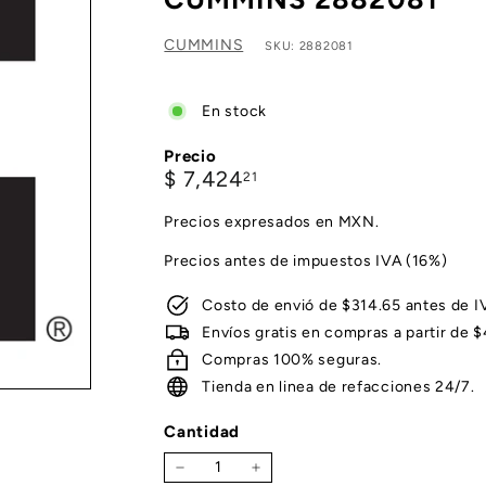
CUMMINS
SKU: 2882081
En stock
Precio
Precio
$
$ 7,424
21
habitual
7,424.21
Precios expresados en MXN.
Precios antes de impuestos IVA (16%)
Costo de envió de $314.65 antes de I
Envíos gratis en compras a partir de 
Compras 100% seguras.
Tienda en linea de refacciones 24/7.
Cantidad
−
+