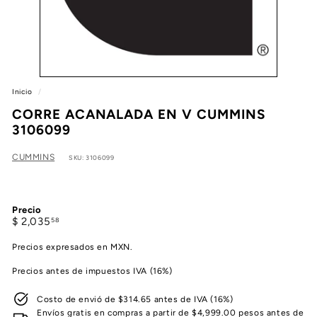
e
a
Inicio
/
CORRE ACANALADA EN V CUMMINS
3106099
CUMMINS
SKU: 3106099
Precio
Precio
$
$ 2,035
58
habitual
2,035.58
Precios expresados en MXN.
Precios antes de impuestos IVA (16%)
Costo de envió de $314.65 antes de IVA (16%)
Envíos gratis en compras a partir de $4,999.00 pesos antes de