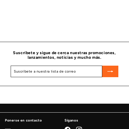
AGOTADO
CORRE ACANALADA EN V CUMMINS 3106099
CUMMINS
$
$ 2,035
58
2
,
0
3
5
.
Suscríbete y sigue de cerca nuestras promociones,
5
lanzamientos, noticias y mucho más.
8
Suscríbete
Suscribir
a
nuestra
lista
de
correo
Ponerse en contacto
Síganos
Facebook
Instagram