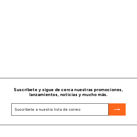
AGOTADO
TORNILLO CABEZA HEXAGONAL TAPA DE DISTRIBUCION
CUMMINS 3900634
CUMMINS
$
$ 125
60
1
2
5
.
6
0
Suscríbete y sigue de cerca nuestras promociones,
lanzamientos, noticias y mucho más.
Suscríbete
Suscribir
a
nuestra
lista
de
correo