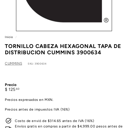
e
a
Inicio
/
TORNILLO CABEZA HEXAGONAL TAPA DE
DISTRIBUCION CUMMINS 3900634
CUMMINS
SKU: 3900634
Precio
Precio
$
$ 125
60
habitual
125.60
Precios expresados en MXN.
Precios antes de impuestos IVA (16%)
Costo de envió de $314.65 antes de IVA (16%)
Envíos gratis en compras a partir de $4,999.00 pesos antes de