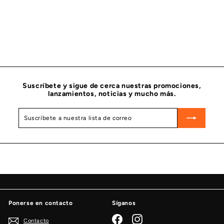
TUBO TRANSMISOR ACEITE CARTER CUMMINS 3882346
CUMMINS
$
$ 546
32
5
4
6
.
3
2
Suscríbete y sigue de cerca nuestras promociones,
lanzamientos, noticias y mucho más.
Suscríbete
Suscribir
a
nuestra
lista
de
correo
Ponerse en contacto
Síganos
Facebook
Instagram
Contacto