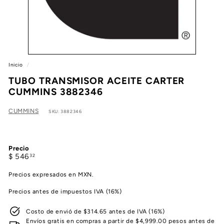
e
a
Inicio
/
TUBO TRANSMISOR ACEITE CARTER
CUMMINS 3882346
CUMMINS
SKU: 3882346
Precio
Precio
$
$ 546
32
habitual
546.32
Precios expresados en MXN.
Precios antes de impuestos IVA (16%)
Costo de envió de $314.65 antes de IVA (16%)
Envíos gratis en compras a partir de $4,999.00 pesos antes de