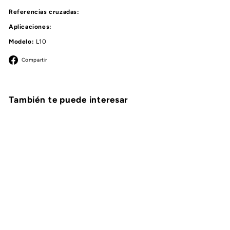
Referencias cruzadas:
Aplicaciones:
Modelo:
L10
Facebook
Compartir
También te puede interesar
AGOTADO
TUBO TRANSMISOR
ACEITE CARTER
CUMMINS 3882346
CUMMINS