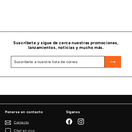
SELLO MOLDEADO CUMMINS 3683607
CUMMINS
$
$ 89
25
8
9
.
2
5
Suscríbete y sigue de cerca nuestras promociones,
lanzamientos, noticias y mucho más.
Suscríbete
Suscribir
a
nuestra
lista
de
correo
Ponerse en contacto
Síganos
Facebook
Instagram
Contacto
Chat en vivo