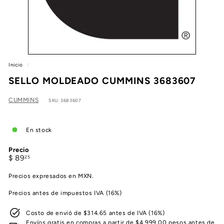
e
a
Inicio
/
SELLO MOLDEADO CUMMINS 3683607
CUMMINS
SKU: 3683607
En stock
Precio
Precio
$
$ 89
25
habitual
89.25
Precios expresados en MXN.
Precios antes de impuestos IVA (16%)
Costo de envió de $314.65 antes de IVA (16%)
Envíos gratis en compras a partir de $4,999.00 pesos antes de