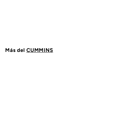
SELLO MOLDEADO
CUMMINS 3683607
CUMMINS
$
$ 89
25
8
9
.
2
Más del
5
CUMMINS
Agregar al carrito