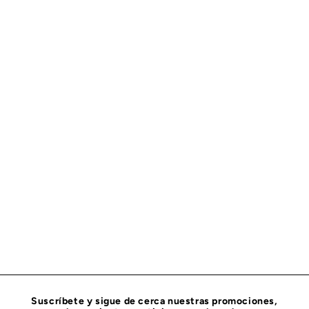
FILTRO DE AIRE SECUNDARIO O DE SEGURIDAD PARA
MOTOR FLEETGUARD AF26125
FLEETGUARD
$
$ 805
73
8
0
5
.
7
3
Suscríbete y sigue de cerca nuestras promociones,