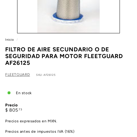
e
a
Inicio
/
FILTRO DE AIRE SECUNDARIO O DE
SEGURIDAD PARA MOTOR FLEETGUARD
AF26125
FLEETGUARD
SKU: AF26125
En stock
Precio
Precio
$
$ 805
73
habitual
805.73
Precios expresados en MXN.
Precios antes de impuestos IVA (16%)