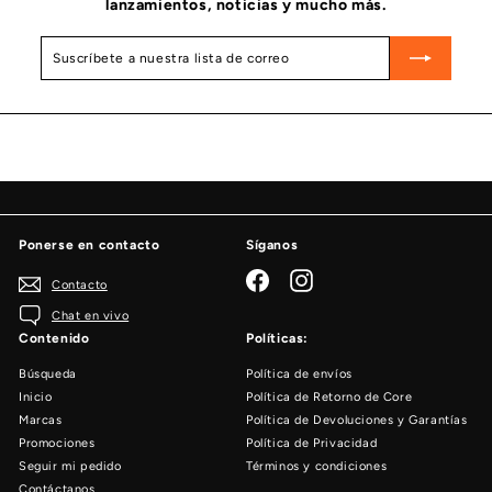
lanzamientos, noticias y mucho más.
Suscríbete
Suscribir
a
nuestra
lista
de
correo
Ponerse en contacto
Síganos
Facebook
Instagram
Contacto
Chat en vivo
Contenido
Políticas:
Búsqueda
Política de envíos
Inicio
Política de Retorno de Core
Marcas
Política de Devoluciones y Garantías
Promociones
Política de Privacidad
Seguir mi pedido
Términos y condiciones
Contáctanos