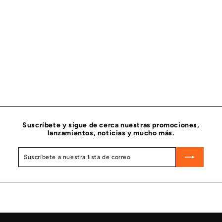
AGOTADO
FILTRO DE AIRE PRIMARIO PARA MOTOR FLEETGUARD
AF26207
FLEETGUARD
$
$ 1,915
45
1
,
9
1
5
.
Suscríbete y sigue de cerca nuestras promociones,
4
lanzamientos, noticias y mucho más.
5
Suscríbete
Suscribir
a
nuestra
lista
de
correo