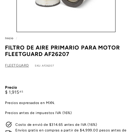
e
a
Inicio
/
FILTRO DE AIRE PRIMARIO PARA MOTOR
FLEETGUARD AF26207
FLEETGUARD
SKU: AF26207
Precio
Precio
$
$ 1,915
45
habitual
1,915.45
Precios expresados en MXN.
Precios antes de impuestos IVA (16%)
Costo de envió de $314.65 antes de IVA (16%)
Envíos gratis en compras a partir de $4,999.00 pesos antes de