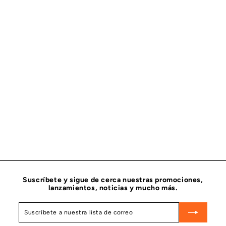
RENTEN DELANTERO DE CIGUEÑAL CUMMINS 4955665
CUMMINS
$
$ 701
85
7
0
1
.
8
5
Suscríbete y sigue de cerca nuestras promociones,
lanzamientos, noticias y mucho más.
Suscríbete
Suscribir
a
nuestra