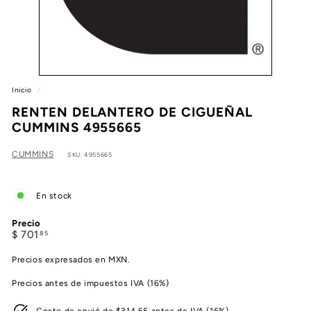
e
a
Inicio
/
RENTEN DELANTERO DE CIGUEÑAL
CUMMINS 4955665
CUMMINS
SKU: 4955665
En stock
Precio
Precio
$
$ 701
85
habitual
701.85
Precios expresados en MXN.
Precios antes de impuestos IVA (16%)
Costo de envió de $314.65 antes de IVA (16%)