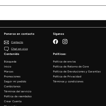
lista
de
correo
Ponerse en contacto
Síganos
Facebook
Instagram
Contacto
Chat en vivo
Contenido
Políticas:
Búsqueda
Política de envíos
Inicio
Política de Retorno de Core
Marcas
Política de Devoluciones y Garantías
Promociones
Política de Privacidad
Seguir mi pedido
Términos y condiciones
Contáctanos
Términos del servicio
Política de reembolso
Crear Cuenta